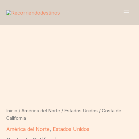
Ir
al
contenido
Costa
de
California
cantidad
Inicio
/
América del Norte
/
Estados Unidos
/ Costa de
California
América del Norte
,
Estados Unidos