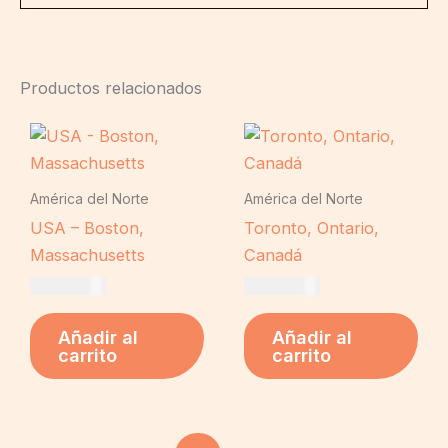
Productos relacionados
América del Norte
América del Norte
USA – Boston,
Toronto, Ontario,
Massachusetts
Canadá
US$
19,00
US$
19,00
Añadir al
Añadir al
carrito
carrito
El
El