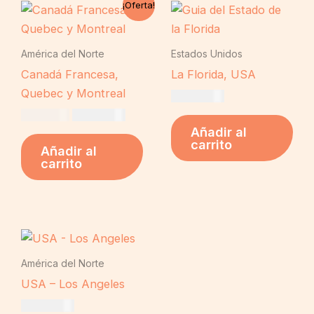
¡Oferta!
precio
precio
original
actual
era:
es:
US$ 19,00.
US$ 16,00.
América del Norte
Estados Unidos
Canadá Francesa,
La Florida, USA
Quebec y Montreal
US$
19,00
US$
19,00
US$
16,00
Añadir al
carrito
Añadir al
carrito
América del Norte
USA – Los Angeles
US$
19,00