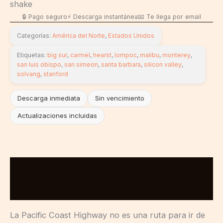
🔒 Pago seguro
⚡ Descarga instantánea
📧 Te llega por email
Categorías:
América del Norte
,
Estados Unidos
Etiquetas:
big sur
,
carmel
,
hearst
,
lompoc
,
malibu
,
monterey
,
san luis obispo
,
san simeon
,
santa barbara
,
silicon valley
,
solvang
,
stanford
Descarga inmediata
Sin vencimiento
Actualizaciones incluidas
Descripción
Valoraciones (0)
La Pacific Coast Highway no es una ruta para ir de