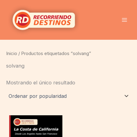
Ir
al
contenido
Inicio
/ Productos etiquetados “solvang”
solvang
Mostrando el único resultado