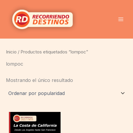
Ir
al
contenido
Inicio
/ Productos etiquetados “lompoc”
lompoc
Mostrando el único resultado