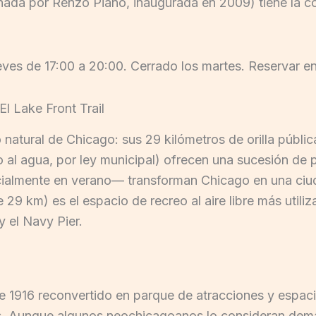
da por Renzo Piano, inaugurada en 2009) tiene la co
ueves de 17:00 a 20:00. Cerrado los martes. Reservar en
El Lake Front Trail
o natural de Chicago: sus 29 kilómetros de orilla públ
al agua, por ley municipal) ofrecen una sucesión de p
ialmente en verano— transforman Chicago en una ciud
e 29 km) es el espacio de recreo al aire libre más util
y el Navy Pier.
de 1916 reconvertido en parque de atracciones y espacio 
ois. Aunque algunos neochicagoanos lo consideran demas