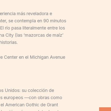
xperiencia más reveladora e
enter, se contempla en 90 minutos
l río pasa literalmente entre los
ina City (las ‘mazorcas de maíz’
istorias.
re Center en el Michigan Avenue
dos Unidos: su colección de
eos europeos —con obras como
el American Gothic de Grant