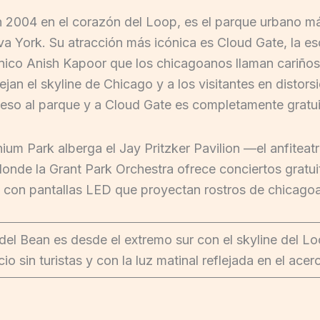
n 2004 en el corazón del Loop, es el parque urbano m
a York. Su atracción más icónica es Cloud Gate, la es
tánico Anish Kapoor que los chicagoanos llaman cariñosa
lejan el skyline de Chicago y a los visitantes en dist
eso al parque y a Cloud Gate es completamente gratui
um Park alberga el Jay Pritzker Pavilion —el anfiteatro
 donde la Grant Park Orchestra ofrece conciertos gratui
s con pantallas LED que proyectan rostros de chicago
del Bean es desde el extremo sur con el skyline del Loo
 sin turistas y con la luz matinal reflejada en el acero