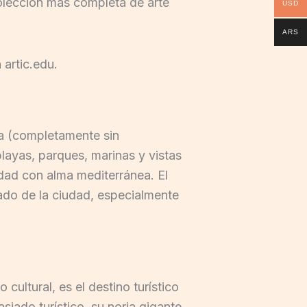
lección más completa de arte
USD
ARS
 artic.edu.
ica (completamente sin
layas, parques, marinas y vistas
ad con alma mediterránea. El
izado de la ciudad, especialmente
cultural, es el destino turístico
iado turístico, su noria gigante