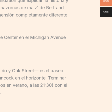
ndation que explican la historia y
USD
as mazorcas de maíz’ de Bertrand
ARS
mensión completamente diferente
re Center en el Michigan Avenue
l río y Oak Street— es el paseo
ancock en el horizonte. Terminar
dos en verano, a las 21:30) con el
.