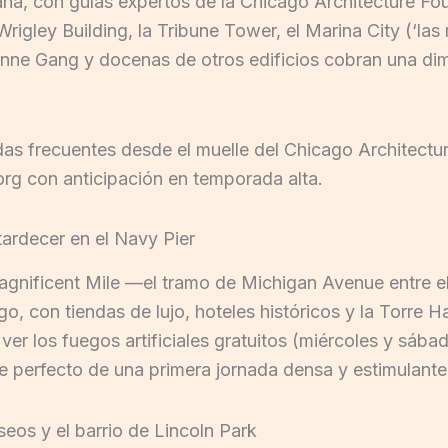
cana, con guías expertos de la Chicago Architecture Fou
 Wrigley Building, la Tribune Tower, el Marina City (‘l
nne Gang y docenas de otros edificios cobran una di
das frecuentes desde el muelle del Chicago Architectu
org con anticipación en temporada alta.
tardecer en el Navy Pier
Magnificent Mile —el tramo de Michigan Avenue entre e
, con tiendas de lujo, hoteles históricos y la Torre H
 ver los fuegos artificiales gratuitos (miércoles y sába
re perfecto de una primera jornada densa y estimulante
eos y el barrio de Lincoln Park