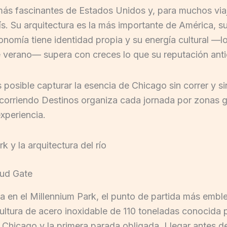
ás fascinantes de Estados Unidos y, para muchos viaje
ís. Su arquitectura es la más importante de América, s
onomía tiene identidad propia y su energía cultural —l
de verano— supera con creces lo que su reputación anti
s posible capturar la esencia de Chicago sin correr y 
Recorriendo Destinos organiza cada jornada por zonas g
xperiencia.
k y la arquitectura del río
oud Gate
a en el Millennium Park, el punto de partida más emb
cultura de acero inoxidable de 110 toneladas conocid
 Chicago y la primera parada obligada. Llegar antes d