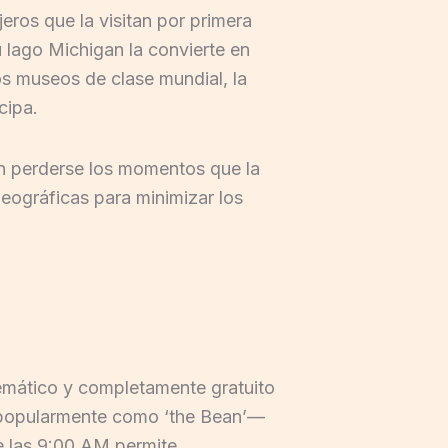
ros que la visitan por primera
u lago Michigan la convierte en
os museos de clase mundial, la
cipa.
sin perderse los momentos que la
eográficas para minimizar los
lemático y completamente gratuito
a popularmente como ‘the Bean’—
e las 9:00 AM permite