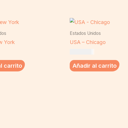
dos
Estados Unidos
w York
USA – Chicago
US$
19,00
l carrito
Añadir al carrito