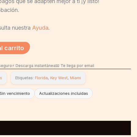
pagos que se adapten mejor a ti ¡y listo!
obación.
ulta nuestra
Ayuda
.
l carrito
 seguro
⚡ Descarga instantánea
📧 Te llega por email
os
Etiquetas:
Florida
,
Key West
,
Miami
Sin vencimiento
Actualizaciones incluidas