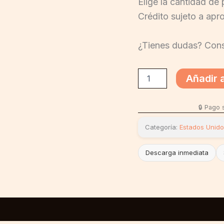
Elige la cantidad de 
Crédito sujeto a apr
¿Tienes dudas? Cons
Añadir a
🔒 Pago
Categoría:
Estados Unid
Descarga inmediata