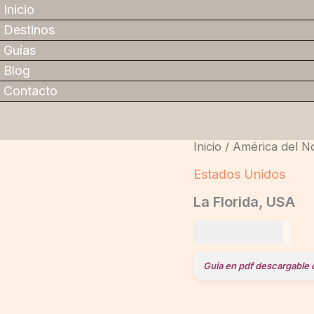
Inicio
Destinos
Guías
Blog
Contacto
La
Inicio
/
América del N
Florida,
USA
Estados Unidos
cantidad
La Florida, USA
US$
19,00
Guia en pdf descargable 