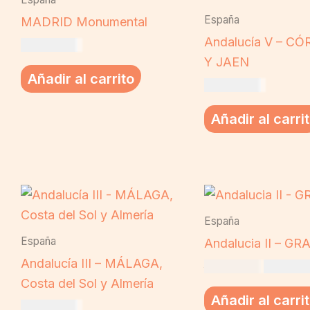
España
MADRID Monumental
Andalucía V – C
US$
19,00
Y JAEN
Añadir al carrito
US$
19,00
Añadir al carri
El
precio
original
España
era:
España
US$ 19,
Andalucia II – G
Andalucía III – MÁLAGA,
US$
19,00
US$
16,
Costa del Sol y Almería
Añadir al carri
US$
19,00