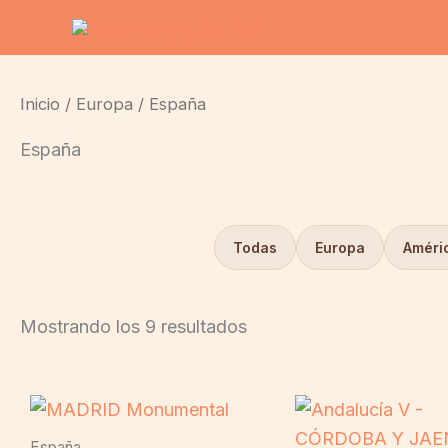
Ordenado
Ir
por
al
popularidad
contenido
Inicio
/
Europa
/ España
España
Todas
Europa
Améric
Mostrando los 9 resultados
España