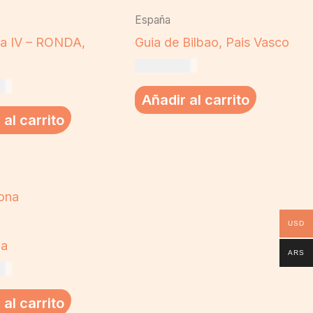
España
ía IV – RONDA,
Guia de Bilbao, Pais Vasco
US$
19,00
00
Añadir al carrito
 al carrito
USD
na
ARS
00
 al carrito