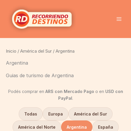
Ordenado
Ir
por
al
popularidad
contenido
Inicio
/
América del Sur
/ Argentina
Argentina
Guias de turismo de Argentina
Podés comprar en
ARS con Mercado Pago
o en
USD con
PayPal
.
Todas
Europa
América del Sur
América del Norte
Argentina
España