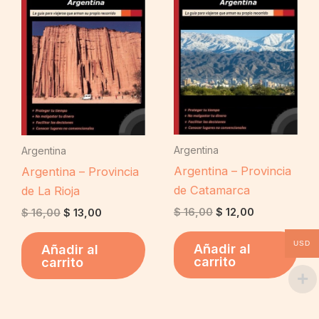
$ 16,00.
$ 13,00.
$ 16,00.
$ 12,00.
Argentina
Argentina
Argentina – Provincia
Argentina – Provincia
de Catamarca
de La Rioja
$
16,00
$
12,00
$
16,00
$
13,00
USD
Añadir al
Añadir al
carrito
carrito