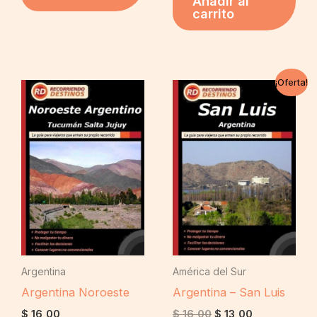
Añadir al
carrito
El
El
¡Oferta!
precio
precio
original
actual
era:
es:
$ 16,00.
$ 13,00.
Argentina
América del Sur
Argentina Noroeste
Argentina – San Luis
$
16,00
$
16,00
$
13,00