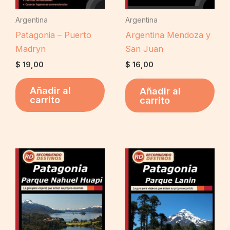
Argentina
Argentina
Patagonia – Puerto
Argentina Mendoza y
Madryn
San Juan
$
19,00
$
16,00
Añadir al
Añadir al
carrito
carrito