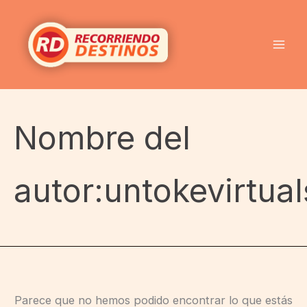
Buscar
Ir
por:
al
contenido
Nombre del
autor:untokevirtu
Parece que no hemos podido encontrar lo que estás