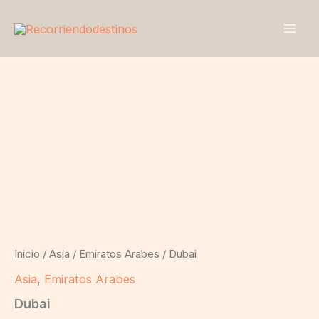
Ir
al
contenido
Dubai
cantidad
Inicio
/
Asia
/
Emiratos Arabes
/ Dubai
Asia
,
Emiratos Arabes
Dubai