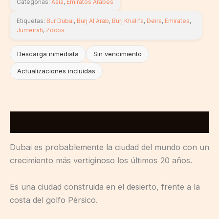
Categorías:
Asia
,
Emiratos Arabes
Etiquetas:
Bur Dubai
,
Burj Al Arab
,
Burj Khalifa
,
Deira
,
Emirates
,
Jumeirah
,
Zocos
Descarga inmediata
Sin vencimiento
Actualizaciones incluidas
Descripción
Dubai es probablemente la ciudad del mundo con un
crecimiento más vertiginoso los últimos 20 años.
Es una ciudad construida en el desierto, frente a la
costa del golfo Pérsico.