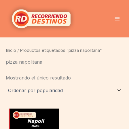
Ir
al
contenido
Inicio
/ Productos etiquetados “pizza napolitana”
pizza napolitana
Mostrando el único resultado