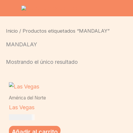
Ir
al
contenido
Inicio
/ Productos etiquetados “MANDALAY”
MANDALAY
Mostrando el único resultado
América del Norte
Las Vegas
US$
19,00
Añadir al carrito